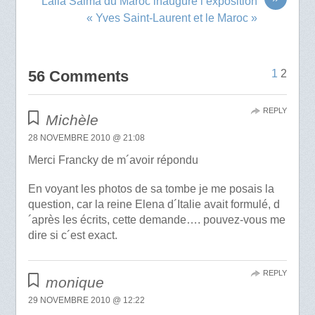
Lalla Salma du Maroc inaugure l’exposition
« Yves Saint-Laurent et le Maroc »
56 Comments
1
2
REPLY
Michèle
28 NOVEMBRE 2010 @ 21:08
Merci Francky de m´avoir répondu
En voyant les photos de sa tombe je me posais la
question, car la reine Elena d´Italie avait formulé, d
´après les écrits, cette demande…. pouvez-vous me
dire si c´est exact.
REPLY
monique
29 NOVEMBRE 2010 @ 12:22