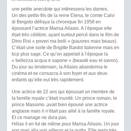
une petite anecdote qui intéressera les dames.
Un des petits-fils de la reine Elena, le comte Calvi
di Bergolo défraya la chronique fin 1958 en
épousant l’actrice Marisa Allasio. A l’époque elle
était très célèbre, ayant surtout percé dans le film de
DIno Risi « poveri ma belli » (pauvres mais beaux).
C’était une sorte de Brigitte Bardot italienne mais en
bcp plus sage. Ce qu’on appelait à l’époque la
« bellezza acqua e sapone » (beauté eau et savon).
Du jour au lendemain, la Allasio abandonna le
cinéma et se consacra à son foyer et aux deux
enfants qu’elle eut très rapidement.
Une actrice de 22 ans qui épousait un membre de
la famille royale c’était inusité. Un prince romain, le
prince Massimo ,avait bien épousé une actrice
anglaise mais il n’était pas allié à la famille royale.
Et ce mariage ne dura pas.
Hélas il en fut de même pour Marisa Allasio. Un jour
son mari alla voir ailleurs et la quitta. Elle resta très