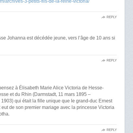
archives-3-petits-fils-de-la-reine-victoria/
REPLY
esse Johanna est décédée jeune, vers l’âge de 10 ans si
REPLY
 pensez à Élisabeth Marie Alice Victoria de Hesse-
esse et du Rhin (Darmstadt, 11 mars 1895 –
903) qui était la fille unique que le grand-duc Ernest
eut de son premier mariage avec la princesse Victoria
otha.
REPLY