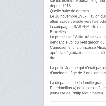
sur les trottoirs. Pourtant le gr
depuis 1918.
Quelle suite de drames…
Le 16 novembre 1937, l’avion qu
atterrissage dérouté vers l’aérodr
la compagnie SABENA. Un modèle
Bruxelles.
La princesse Cécile, très anxieus
pendant le vol du petit garçon qu’e
Curieusement, la princesse Alice, 
après la dégradation de sa santé
drame.
La petite Jeanne qui n’était pas
d’atteindre l’âge de 3 ans, empor
La disparition de la famille gra
Paterfamilias ») de la saison 2 d
jeunesse de Philip Mountbatten.