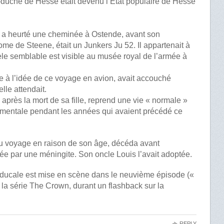
and-duché de Hesse était devenu l’Etat populaire de Hesse
i a heurté une cheminée à Ostende, avant son
ome de Steene, était un Junkers Ju 52. Il appartenait à
 semblable est visible au musée royal de l’armée à
e à l’idée de ce voyage en avion, avait accouché
lle attendait.
après la mort de sa fille, reprend une vie « normale »
 mentale pendant les années qui avaient précédé ce
 du voyage en raison de son âge, décéda avant
tée par une méningite. Son oncle Louis l’avait adoptée.
nd-ducale est mise en scène dans le neuvième épisode («
e la série The Crown, durant un flashback sur la
REPLY