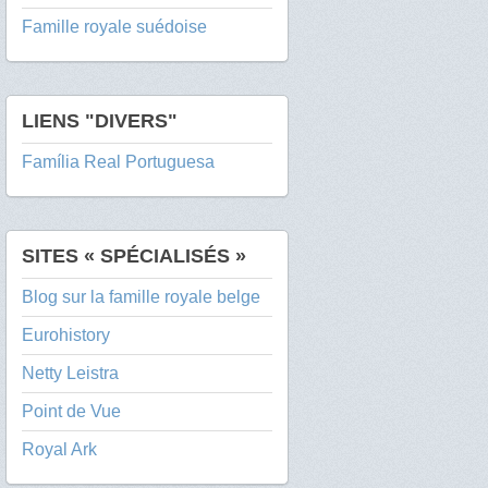
Famille royale suédoise
LIENS "DIVERS"
Família Real Portuguesa
SITES « SPÉCIALISÉS »
Blog sur la famille royale belge
Eurohistory
Netty Leistra
Point de Vue
Royal Ark