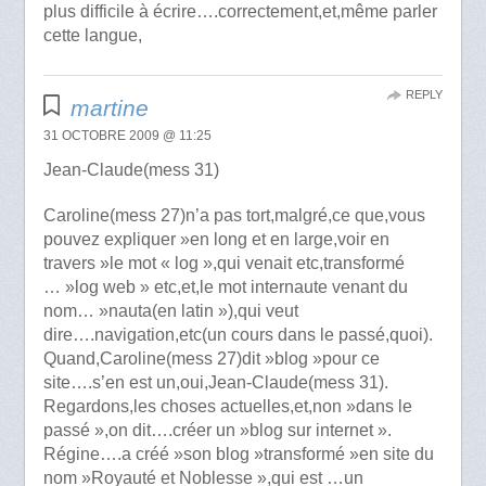
plus difficile à écrire….correctement,et,même parler
cette langue,
REPLY
martine
31 OCTOBRE 2009 @ 11:25
Jean-Claude(mess 31)
Caroline(mess 27)n’a pas tort,malgré,ce que,vous
pouvez expliquer »en long et en large,voir en
travers »le mot « log »,qui venait etc,transformé
… »log web » etc,et,le mot internaute venant du
nom… »nauta(en latin »),qui veut
dire….navigation,etc(un cours dans le passé,quoi).
Quand,Caroline(mess 27)dit »blog »pour ce
site….s’en est un,oui,Jean-Claude(mess 31).
Regardons,les choses actuelles,et,non »dans le
passé »,on dit….créer un »blog sur internet ».
Régine….a créé »son blog »transformé »en site du
nom »Royauté et Noblesse »,qui est …un