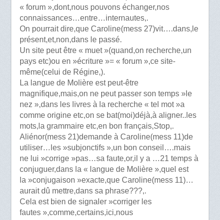
« forum »,dont,nous pouvons échanger,nos
connaissances…entre…internautes,.
On pourrait dire,que Caroline(mess 27)vit….dans,le
présent,et,non,dans le passé.
Un site peut être « muet »(quand,on recherche,un
pays etc)ou en »écriture »= « forum »,ce site-
même(celui de Régine,).
La langue de Molière est peut-être
magnifique,mais,on ne peut passer son temps »le
nez »,dans les livres à la recherche « tel mot »a
comme origine etc,on se bat(moi)déjà,à aligner..les
mots,la grammaire etc,en bon français,Stop,.
Aliénor(mess 21)demande à Caroline(mess 11)de
utiliser…les »subjonctifs »,un bon conseil….mais
ne lui »corrige »pas…sa faute,or,il y a …21 temps à
conjuguer,dans la « langue de Molière »,quel est
la »conjugaison »exacte,que Caroline(mess 11)…
aurait dû mettre,dans sa phrase???,.
Cela est bien de signaler »corriger les
fautes »,comme,certains,ici,nous