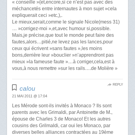
« conseille »(et,encore,si ce n’est pas avec des
méchancetés entre internautes à mon sujet »cela
expliquerait ceci »etc,),.
Le mieux,serait,comme le signale Nicole(mess 31)
… »corrigez-moi »,et,avec humour si,possible.
Mais,je précise,que tout le monde peut faire des
fautes,alors…pitié,ne levez pas les lances,pour
ceux qui écrivent »sans fautes »,les moins
bons,derrière leur »bouclier »n’apprendront pas
mieux »la fameuse faute »…à corriger,cela,est à
vous,à nous remettre »sur les rails….de Molière »
REPLY
calou
21 MAI 2011 @ 17:04
Les Mérode sont-ils invités à Monaco ? Ils sont
parents avec les Grimaldi, par Antoinette de M.,
épouse de Charles 3 de Monaco! Et les autres
cousins des Grilmaldi, car oui les Monaco, par
diverses belles alliances contractées au 19ème