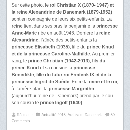
Sur cette photo, le r
oi Christian X (1870- 1947) et
la reine Alexandrine de Danemark (1879-1952)
sont en compagnie de leurs six petits-enfants. La
reine
tient dans ses bras la benjamine la p
rincesse
Anne-Marie
née en août 1946. Derrière la
reine
Alexandrine,
l’aînée des petits-enfants la
princesse Elisabeth (1935),
fille du
prince Knud
et de la princesse Caroline-Mathilde.
Au premier
rang, le
prince Christian (1942-2013), fils du
prince Knud
et sa cousine la
princesse
Benedikte, fille du futur roi Frederik IX et de la
princesse Ingrid de Suède
. Entre la
reine et le roi
,
à l’arrière-plan, la
princesse Margrethe
(aujourd’hui reine de Danemark) prend par le cou
son cousin le
prince Ingolf (1940)
Régine
⋅
Actualité 2015
,
Archives
,
Danemark
50
Comments