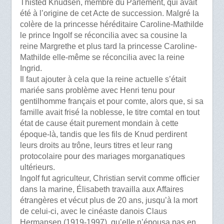
Thisted Knudsen, membre du Parlement, qui avait
été à l’origine de cet Acte de succession. Malgré la
colère de la princesse héréditaire Caroline-Mathilde
le prince Ingolf se réconcilia avec sa cousine la
reine Margrethe et plus tard la princesse Caroline-
Mathilde elle-même se réconcilia avec la reine
Ingrid.
Il faut ajouter à cela que la reine actuelle s’était
mariée sans problème avec Henri tenu pour
gentilhomme français et pour comte, alors que, si sa
famille avait frisé la noblesse, le titre comtal en tout
état de cause était purement mondain à cette
époque-là, tandis que les fils de Knud perdirent
leurs droits au trône, leurs titres et leur rang
protocolaire pour des mariages morganatiques
ultérieurs.
Ingolf fut agriculteur, Christian servit comme officier
dans la marine, Élisabeth travailla aux Affaires
étrangères et vécut plus de 20 ans, jusqu’à la mort
de celui-ci, avec le cinéaste danois Claus
Hermansen (1919-1997), qu’elle n’épousa pas en