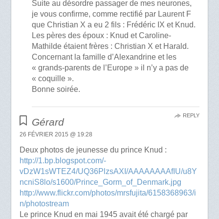
Suite au désordre passager de mes neurones,
je vous confirme, comme rectifié par Laurent F
que Christian X a eu 2 fils : Frédéric IX et Knud.
Les pères des époux : Knud et Caroline-
Mathilde étaient frères : Christian X et Harald.
Concernant la famille d’Alexandrine et les
« grands-parents de l’Europe » il n’y a pas de
« coquille ».
Bonne soirée.
REPLY
Gérard
26 FÉVRIER 2015 @ 19:28
Deux photos de jeunesse du prince Knud :
http://1.bp.blogspot.com/-
vDzW1sWTEZ4/UQ36PlzsAXI/AAAAAAAAfIU/u8Y
ncniS8lo/s1600/Prince_Gorm_of_Denmark.jpg
http://www.flickr.com/photos/mrsfujita/6158368963/i
n/photostream
Le prince Knud en mai 1945 avait été chargé par