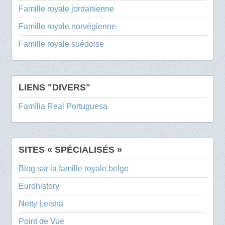
Famille royale jordanienne
Famille royale norvégienne
Famille royale suédoise
LIENS "DIVERS"
Família Real Portuguesa
SITES « SPÉCIALISÉS »
Blog sur la famille royale belge
Eurohistory
Netty Leistra
Point de Vue