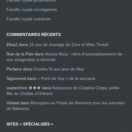
Famille royale jordanienne
Famille royale norvégienne
Famille royale suédoise
COMMENTAIRES RÉCENTS
Elisa2
dans
15 ans de mariage de Zara et Mike Tindall
Rue de la Paix
dans
Marius Borg : refus d’assouplissement de
son assignation à domicile
Perlaine
dans
Charles III aux jeux de Mey
Sigismond
dans
« Point de Vue » de la semaine
septentrion 🍀🍀🍀
dans
Naissance de Catalina Crépy, petite-
fille de Clotilde d’Orléans
Vitabel
dans
Réception au Palais de Marivent pour les autorités
de Baléares
SITES « SPÉCIALISÉS »