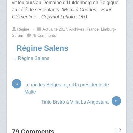
vit toujours au Domaine d’Huldenberg en Belgique
au côté de ses enfants.
(Merci à Charles – Pour
Clémentine – Copyright photo : DR)
Régine
⋅
Actualité 2017
,
Archives
,
France
,
Limburg-
Stirum
79 Comments
Régine Salens
→ Régine Salens
«
Le roi des Belges reçoit la présidente de
Malte
»
Tinto Bistro à Villa La Angostura
79 Comments
1
2