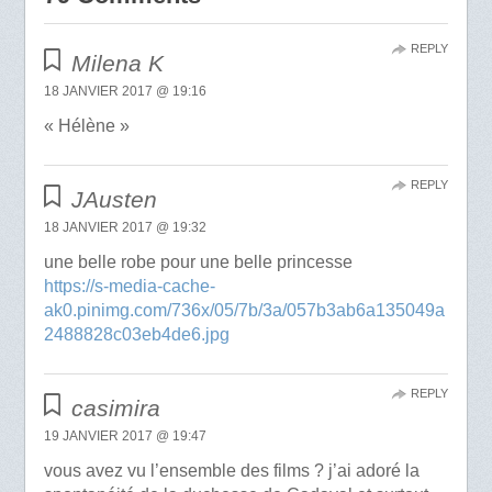
REPLY
Milena K
18 JANVIER 2017 @ 19:16
« Hélène »
REPLY
JAusten
18 JANVIER 2017 @ 19:32
une belle robe pour une belle princesse
https://s-media-cache-
ak0.pinimg.com/736x/05/7b/3a/057b3ab6a135049a
2488828c03eb4de6.jpg
REPLY
casimira
19 JANVIER 2017 @ 19:47
vous avez vu l’ensemble des films ? j’ai adoré la