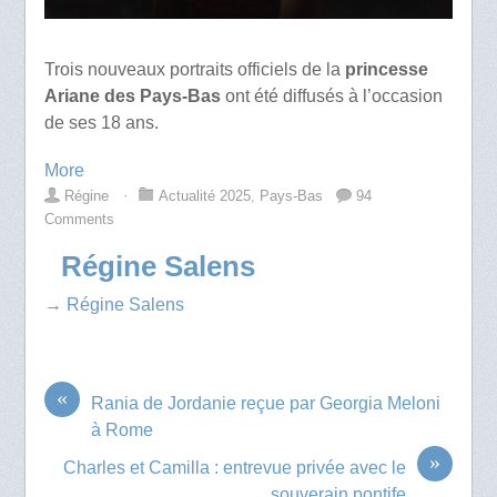
Trois nouveaux portraits officiels de la
princesse
Ariane des Pays-Bas
ont été diffusés à l’occasion
de ses 18 ans.
More
Régine
⋅
Actualité 2025
,
Pays-Bas
94
Comments
Régine Salens
→ Régine Salens
«
Rania de Jordanie reçue par Georgia Meloni
à Rome
»
Charles et Camilla : entrevue privée avec le
souverain pontife