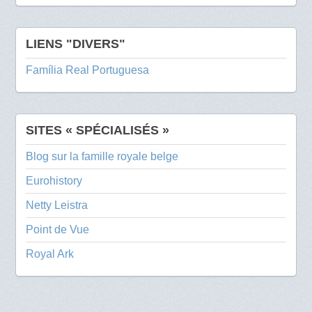
LIENS "DIVERS"
Família Real Portuguesa
SITES « SPÉCIALISÉS »
Blog sur la famille royale belge
Eurohistory
Netty Leistra
Point de Vue
Royal Ark