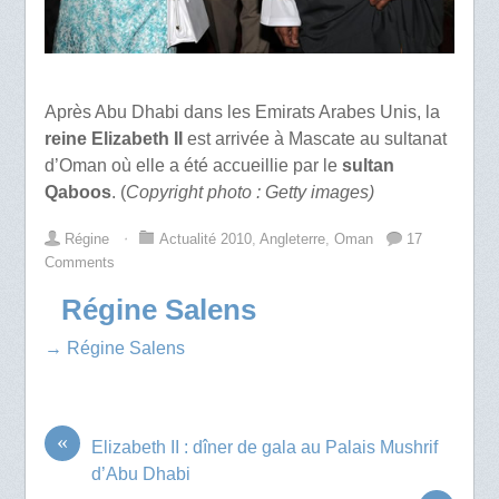
Après Abu Dhabi dans les Emirats Arabes Unis, la
reine Elizabeth II
est arrivée à Mascate au sultanat
d’Oman où elle a été accueillie par le
sultan
Qaboos
. (
Copyright photo : Getty images)
Régine
⋅
Actualité 2010
,
Angleterre
,
Oman
17
Comments
Régine Salens
→ Régine Salens
«
Elizabeth II : dîner de gala au Palais Mushrif
d’Abu Dhabi