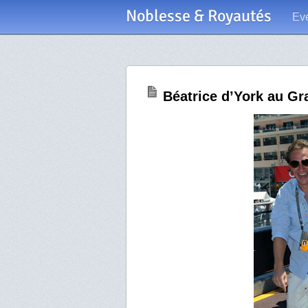
Noblesse & Royautés
Ev
Béatrice d’York au G