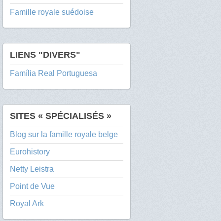
Famille royale suédoise
LIENS "DIVERS"
Família Real Portuguesa
SITES « SPÉCIALISÉS »
Blog sur la famille royale belge
Eurohistory
Netty Leistra
Point de Vue
Royal Ark