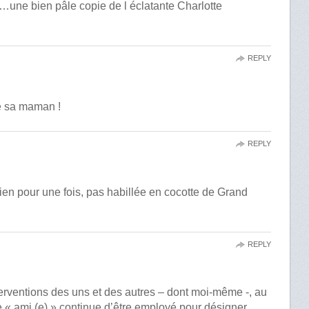
…une bien pâle copie de l éclatante Charlotte
REPLY
de sa maman !
REPLY
e bien pour une fois, pas habillée en cocotte de Grand
REPLY
erventions des uns et des autres – dont moi-même -, au
me « ami (e) » continue d’être employé pour désigner