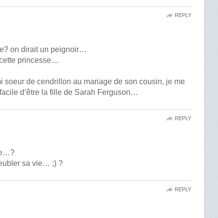
REPLY
ue? on dirait un peignoir…
r cette princesse…
mi soeur de cendrillon au mariage de son cousin, je me
e facile d’être la fille de Sarah Ferguson…
REPLY
tre…?
eubler sa vie… ;) ?
REPLY