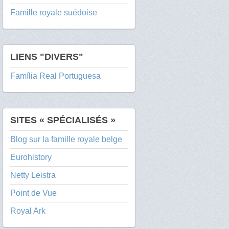
Famille royale suédoise
LIENS "DIVERS"
Família Real Portuguesa
SITES « SPÉCIALISÉS »
Blog sur la famille royale belge
Eurohistory
Netty Leistra
Point de Vue
Royal Ark