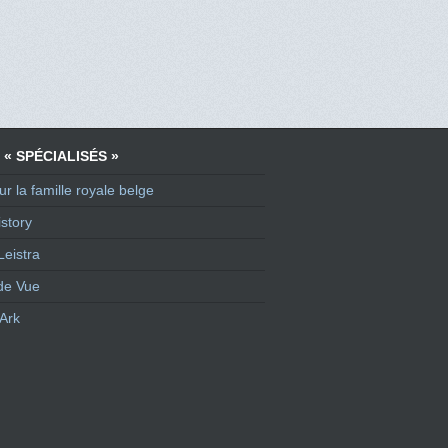
 « SPÉCIALISÉS »
ur la famille royale belge
story
Leistra
de Vue
Ark