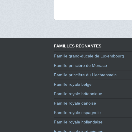
FAMILLES RÉGNANTES
Famille grand-ducale de Luxembourg
Famille princière de Monaco
Famille princière du Liechtenstein
Famille royale belge
Famille royale britannique
Famille royale danoise
Famille royale espagnole
Famille royale hollandaise
Famille royale jordanienne