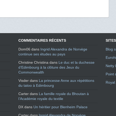
COMMENTAIRES RÉCENTS
SITES
Dom06
dans
Ingrid Alexandra de Norvège
Blog s
continue ses études au pays
Eurohi
Christine Christina
dans
Le duc et la duchesse
Netty 
d’Edimbourg à la clôture des Jeux du
Commonwealth
Point 
Visder
dans
La princesse Anne aux répétitions
Royal 
du tatoo à Edimbourg
Carter
dans
La famille royale du Bhoutan à
l’Académie royale du textile
DX
dans
Un héritier pour Blenheim Palace
Carter
dans
Ingrid Alexandra de Norvège