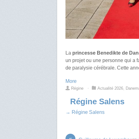
La
princesse Benedikte de Da
un projet ou une personne qui a fa
de paralysie cérébrale. Cette anné
More
Régine
⋅
Actualité 2026
,
Danem
Régine Salens
→ Régine Salens
«