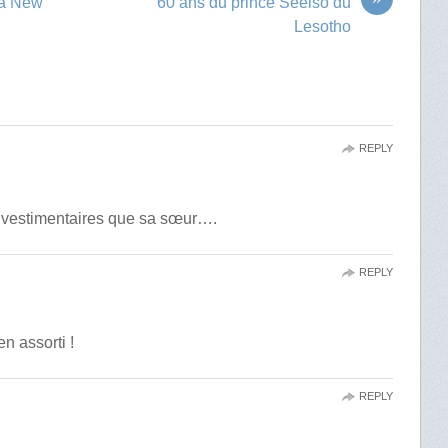
 à New
60 ans du prince Seeiso du
Lesotho
REPLY
rts vestimentaires que sa sœur….
REPLY
en assorti !
REPLY