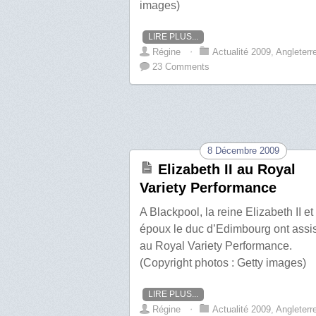
images)
LIRE PLUS...
Régine
⋅
Actualité 2009
,
Angleterr
23 Comments
8 Décembre 2009
Elizabeth II au Royal
Variety Performance
A Blackpool, la reine Elizabeth II et
époux le duc d’Edimbourg ont assi
au Royal Variety Performance.
(Copyright photos : Getty images)
LIRE PLUS...
Régine
⋅
Actualité 2009
,
Angleterr