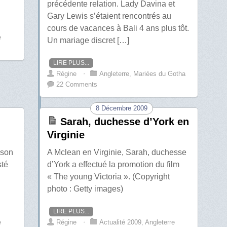
précédente relation. Lady Davina et
Gary Lewis s’étaient rencontrés au
cours de vacances à Bali 4 ans plus tôt.
e
Un mariage discret […]
LIRE PLUS...
Régine
⋅
Angleterre
,
Mariées du Gotha
22 Comments
8 Décembre 2009
Sarah, duchesse d’York en
Virginie
 son
A Mclean en Virginie, Sarah, duchesse
sté
d’York a effectué la promotion du film
« The young Victoria ». (Copyright
photo : Getty images)
LIRE PLUS...
e
Régine
⋅
Actualité 2009
,
Angleterre