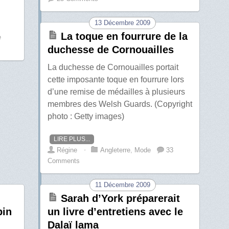
13 Décembre 2009
La toque en fourrure de la
e
duchesse de Cornouailles
La duchesse de Cornouailles portait
cette imposante toque en fourrure lors
d’une remise de médailles à plusieurs
membres des Welsh Guards. (Copyright
photo : Getty images)
LIRE PLUS...
Régine
⋅
Angleterre
,
Mode
33
Comments
11 Décembre 2009
Sarah d’York préparerait
pin
un livre d’entretiens avec le
Dalaï lama