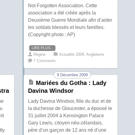
Not Forgotten Association. Cette
association a été créée après la
Deuxième Guerre Mondiale afin d’aider
les soldats blessés et leurs familles.
(Copyright photo : AP)
LIRE PLUS...
Régine
⋅
Actualité 2009
,
Angleterre
7 Comments
9 Décembre 2009
Mariées du Gotha : Lady
tra
Davina Windsor
ne
Lady Davina Windsor, fille du duc et de
du
la duchesse de Gloucester, a épousé le
it
31 juillet 2004 à Kensington Palace
Gary Lewis, citoyen néo-zélandais,
tty
père d’un garçon de 12 ans né d’une