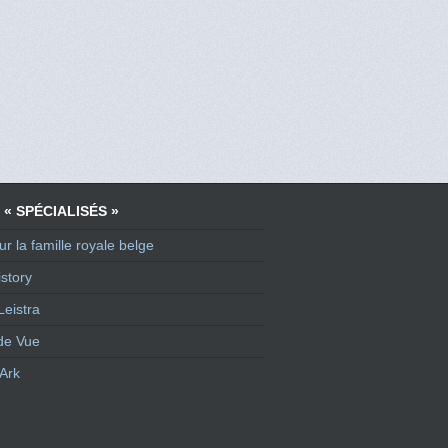
 « SPÉCIALISÉS »
ur la famille royale belge
story
Leistra
de Vue
Ark