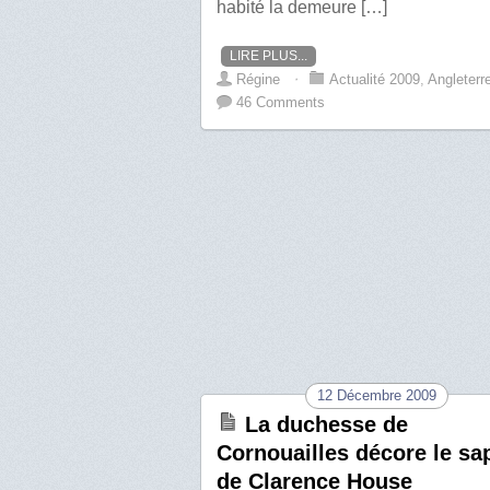
habité la demeure […]
LIRE PLUS...
Régine
⋅
Actualité 2009
,
Angleterr
46 Comments
12 Décembre 2009
La duchesse de
Cornouailles décore le sa
de Clarence House