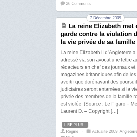
36 Comments
7 Décembre 2009
La reine Elizabeth met 
garde contre la violation 
la vie privée de sa famille
La reine Elizabeth II d’Angleterre a
adressé via son avocat une lettre a
rédacteurs en chef des journaux et
magazines britanniques afin de les
avertir que dorénavant des poursui
judiciaires seront entamées si la vi
privée des membres de la famille r
est violée. (Source : Le Figaro – Me
Laurent D. – Copyright […]
LIRE PLUS...
Régine
⋅
Actualité 2009
,
Angleterr