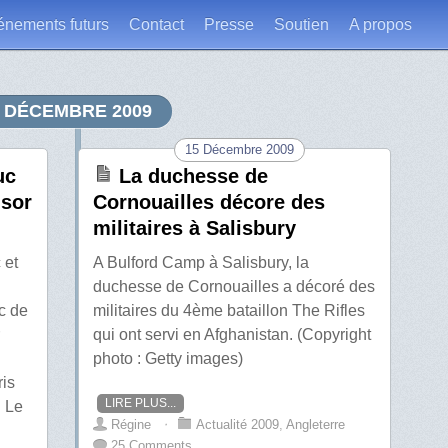
énements futurs
Contact
Presse
Soutien
A propos
DÉCEMBRE 2009
15 Décembre 2009
uc
La duchesse de
dsor
Cornouailles décore des
militaires à Salisbury
 et
A Bulford Camp à Salisbury, la
duchesse de Cornouailles a décoré des
c de
militaires du 4ème bataillon The Rifles
qui ont servi en Afghanistan. (Copyright
photo : Getty images)
ris
LIRE PLUS...
. Le
Régine
⋅
Actualité 2009
,
Angleterre
25 Comments