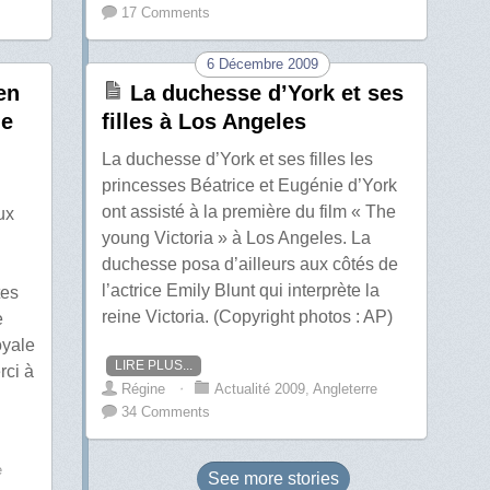
17 Comments
6 Décembre 2009
en
La duchesse d’York et ses
de
filles à Los Angeles
La duchesse d’York et ses filles les
princesses Béatrice et Eugénie d’York
ont assisté à la première du film « The
ux
young Victoria » à Los Angeles. La
duchesse posa d’ailleurs aux côtés de
l’actrice Emily Blunt qui interprète la
tes
reine Victoria. (Copyright photos : AP)
e
oyale
LIRE PLUS...
rci à
Régine
⋅
Actualité 2009
,
Angleterre
34 Comments
e
See more
stories