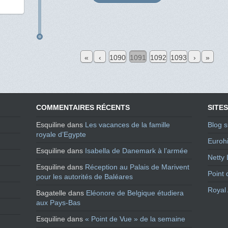
«
‹
1090
1091
1092
1093
›
»
COMMENTAIRES RÉCENTS
SITES
Esquiline
dans
Les vacances de la famille
Blog s
royale d’Egypte
Eurohi
Esquiline
dans
Isabella de Danemark à l’armée
Netty 
Esquiline
dans
Réception au Palais de Marivent
Point 
pour les autorités de Baléares
Royal 
Bagatelle
dans
Eléonore de Belgique étudiera
aux Pays-Bas
Esquiline
dans
« Point de Vue » de la semaine