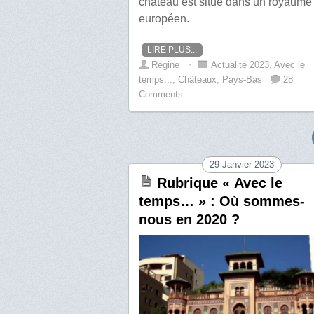
château est situé dans un royaume
européen.
LIRE PLUS...
Régine
⋅
Actualité 2023
,
Avec le
temps...
,
Châteaux
,
Pays-Bas
28
Comments
29 Janvier 2023
Rubrique « Avec le
temps… » : Où sommes-
nous en 2020 ?