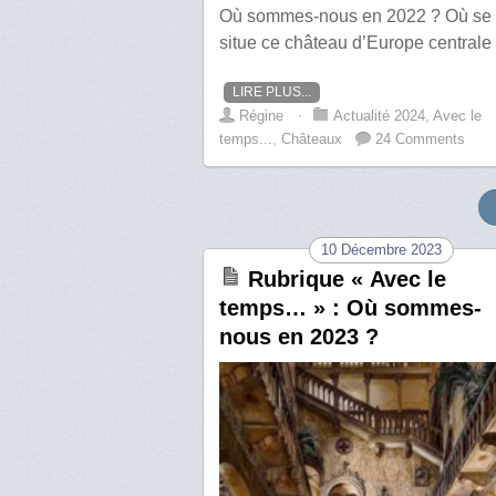
Où sommes-nous en 2022 ? Où se
situe ce château d’Europe centrale
LIRE PLUS...
Régine
⋅
Actualité 2024
,
Avec le
temps...
,
Châteaux
24 Comments
10 Décembre 2023
Rubrique « Avec le
temps… » : Où sommes-
nous en 2023 ?