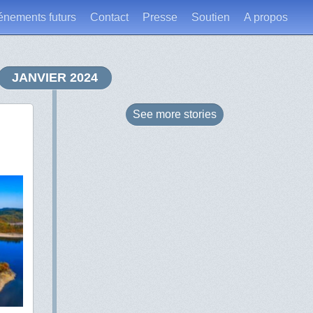
énements futurs
Contact
Presse
Soutien
A propos
JANVIER 2024
See more
stories