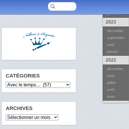
2024
janvier
2023
décembre
septembre
août
janvier
2022
décembre
CATÉGORIES
août
juillet
Catégories
avril
mars
ARCHIVES
Archives