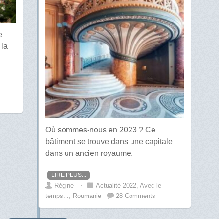
e
 la
Où sommes-nous en 2023 ? Ce
bâtiment se trouve dans une capitale
dans un ancien royaume.
LIRE PLUS...
Régine
⋅
Actualité 2022
,
Avec le
temps...
,
Roumanie
28 Comments