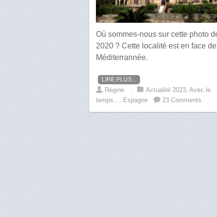
Où sommes-nous sur cette photo d
2020 ? Cette localité est en face de
Méditerrannée.
LIRE PLUS...
Régine
⋅
Actualité 2023
,
Avec le
temps...
,
Espagne
23 Comments