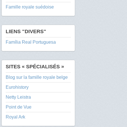
Famille royale suédoise
LIENS "DIVERS"
Família Real Portuguesa
SITES « SPÉCIALISÉS »
Blog sur la famille royale belge
Eurohistory
Netty Leistra
Point de Vue
Royal Ark