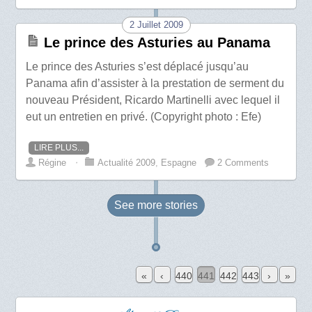
2 Juillet 2009
Le prince des Asturies au Panama
Le prince des Asturies s’est déplacé jusqu’au
Panama afin d’assister à la prestation de serment du
nouveau Président, Ricardo Martinelli avec lequel il
eut un entretien en privé. (Copyright photo : Efe)
LIRE PLUS...
Régine
⋅
Actualité 2009
,
Espagne
2 Comments
See more
stories
«
‹
440
441
442
443
›
»