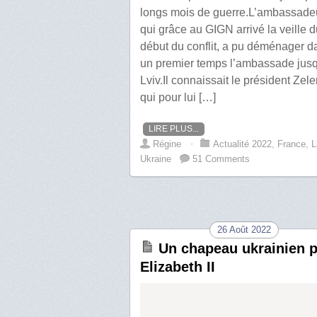
longs mois de guerre.L’ambassade
qui grâce au GIGN arrivé la veille 
début du conflit, a pu déménager d
un premier temps l’ambassade jus
Lviv.Il connaissait le président Zel
qui pour lui […]
LIRE PLUS...
Régine
⋅
Actualité 2022
,
France
,
L
Ukraine
51 Comments
26 Août 2022
Un chapeau ukrainien 
Elizabeth II