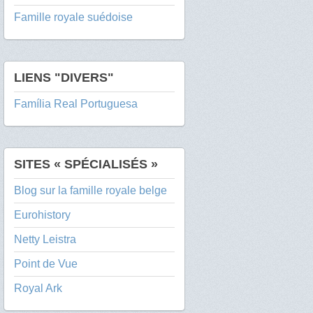
Famille royale suédoise
LIENS "DIVERS"
Família Real Portuguesa
SITES « SPÉCIALISÉS »
Blog sur la famille royale belge
Eurohistory
Netty Leistra
Point de Vue
Royal Ark