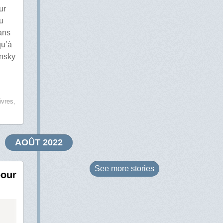
ur
du
ans
qu’à
ensky
ivres
,
AOÛT 2022
See more
stories
pour