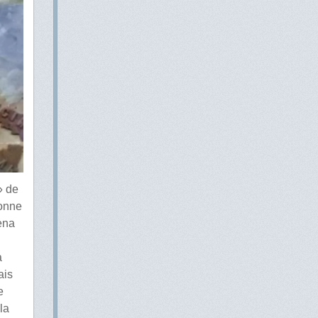
» de
ronne
lena
à
ais
e
la