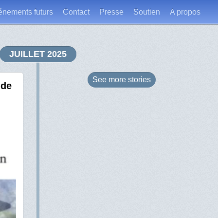
énements futurs
Contact
Presse
Soutien
A propos
JUILLET 2025
See more
stories
 de