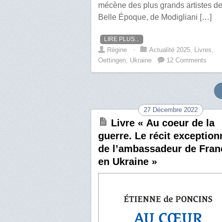
mécène des plus grands artistes de
Belle Époque, de Modigliani […]
LIRE PLUS...
Régine
⋅
Actualité 2025
,
Livres
,
Oettingen
,
Ukraine
12 Comments
27 Décembre 2022
Livre « Au coeur de la
guerre. Le récit exception
de l’ambassadeur de Fran
en Ukraine »