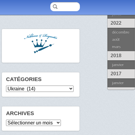
2025
juillet
2022
décembre
août
mars
2018
janvier
2017
CATÉGORIES
janvier
Catégories
ARCHIVES
Archives