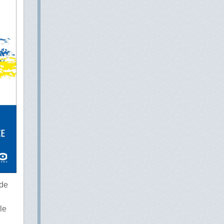
 de
le