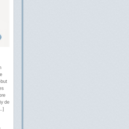
h
le
ébut
es
bre
iy de
…]
e
,