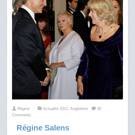
Régine
⋅
Actualité 2012
,
Angleterre
40
Comments
Régine Salens