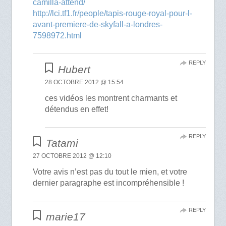
camilla-attend/
http://lci.tf1.fr/people/tapis-rouge-royal-pour-l-
avant-premiere-de-skyfall-a-londres-
7598972.html
REPLY
Hubert
28 OCTOBRE 2012 @ 15:54
ces vidéos les montrent charmants et
détendus en effet!
REPLY
Tatami
27 OCTOBRE 2012 @ 12:10
Votre avis n’est pas du tout le mien, et votre
dernier paragraphe est incompréhensible !
REPLY
marie17