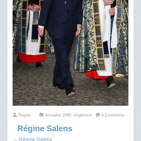
Régine
⋅
Actualité 2009
,
Angleterre
4 Comments
Régine Salens
→ Régine Salens