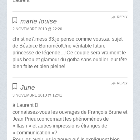
Laurent.
REPLY
marie louise
2 NOVEMBRE 2010 @ 22:20
christine7,mess 33,je pense comme vous,au sujet
de Béatrice Borroméo!Une véritable future
princesse de légende…!Ce couple sera vraiment le
plus beau et glamour du gotha sans oublier leur tête
bien faite et bien pleine!
REPLY
June
3 NOVEMBRE 2010 @ 12:41
à Laurent D
connaissez-vous les ouvrages de François Brune et
Jean Prieur,concernant les phénomènes de
« flash » et autres impressions étranges de
« communication »?
Pour les avoir lus,je trouve qu’ils expliquent bien