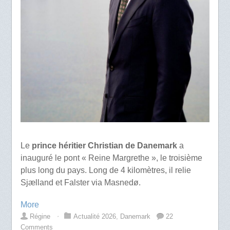
Le
prince héritier Christian de Danemark
a
inauguré le pont « Reine Margrethe », le troisième
plus long du pays. Long de 4 kilomètres, il relie
Sjælland et Falster via Masnedø.
More
Régine
⋅
Actualité 2026
,
Danemark
22
Comments