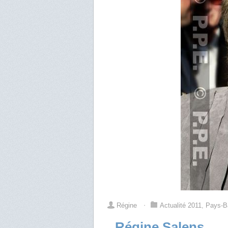
Régine
⋅
Actualité 2011
,
Pays-B
Régine Salens