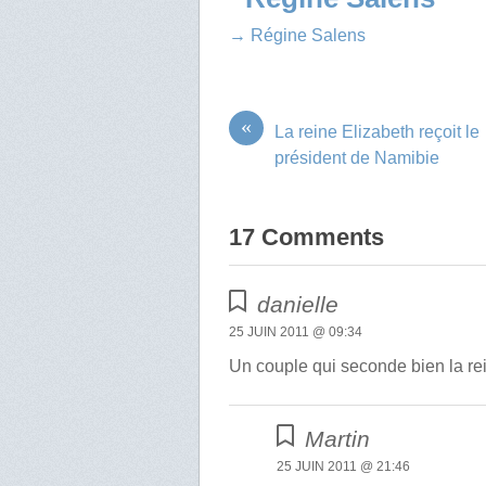
→ Régine Salens
«
La reine Elizabeth reçoit le
président de Namibie
17 Comments
danielle
25 JUIN 2011 @ 09:34
Un couple qui seconde bien la rein
Martin
25 JUIN 2011 @ 21:46