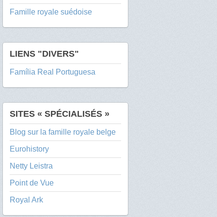
Famille royale suédoise
LIENS "DIVERS"
Família Real Portuguesa
SITES « SPÉCIALISÉS »
Blog sur la famille royale belge
Eurohistory
Netty Leistra
Point de Vue
Royal Ark