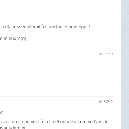
 cela ressemblerait à Constant + hein +gn ?
re mieux ? ;o)
REPLY
REPLY
57
avec un « e » muet à la fin et un « e » comme l’article
avant-dernier.