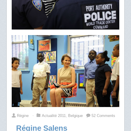
Régine
⋅
Actualité 2011
,
Belgique
52 Comments
Régine Salens