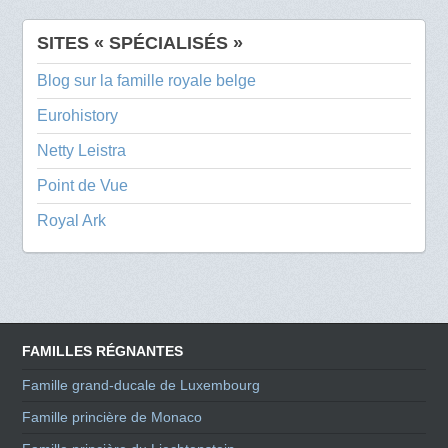
SITES « SPÉCIALISÉS »
Blog sur la famille royale belge
Eurohistory
Netty Leistra
Point de Vue
Royal Ark
FAMILLES RÉGNANTES
Famille grand-ducale de Luxembourg
Famille princière de Monaco