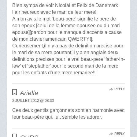
Bien sympa de voir Nicolai et Felix de Danemark
l’air heureux avec le mari de leur mere!
A mon avis,le mot ‘beau-pere’ signifie le pere de
son epoux [celui de la femme epousee ou du mari
epouse][pardon pour le manque d’accents a cause
de mon clavier americain QWERTY!].
Curieusement,il n’y a pas de definition precise pour
le mari de sa mere,pourtant,il y a en anglais deux
definitions precises pour le vrai beau-pere ‘father-in-
law’ et ‘stepfather’pour le second mari de la mere
pour les enfants d’une mere remariee!!!
REPLY
Arielle
2 JUILLET 2012 @ 08:33
Ces deux gentils garçonnets sont en harmonie avec
leur beau-père qui, lui, semble les adorer.
REPLY