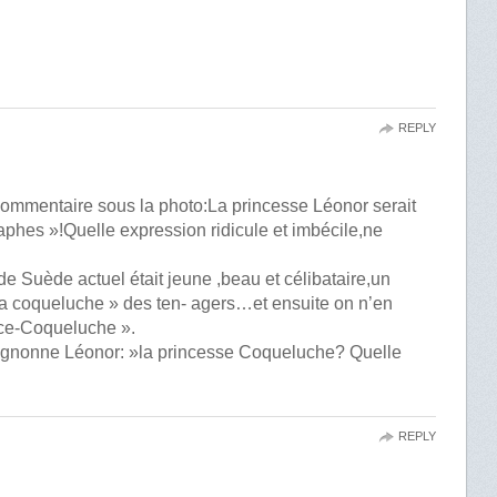
REPLY
e commentaire sous la photo:La princesse Léonor serait
es »!Quelle expression ridicule et imbécile,ne
e Suède actuel était jeune ,beau et célibataire,un
t « la coqueluche » des ten- agers…et ensuite on n’en
nce-Coqueluche ».
 mignonne Léonor: »la princesse Coqueluche? Quelle
REPLY