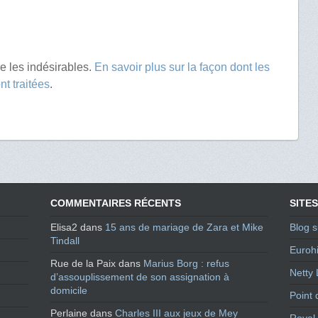
re les indésirables.
En savoir plus sur la façon dont les
t traitées
.
COMMENTAIRES RÉCENTS
SITES
Elisa2
dans
15 ans de mariage de Zara et Mike
Blog s
Tindall
Eurohi
Rue de la Paix
dans
Marius Borg : refus
Netty 
d’assouplissement de son assignation à
domicile
Point 
Perlaine
dans
Charles III aux jeux de Mey