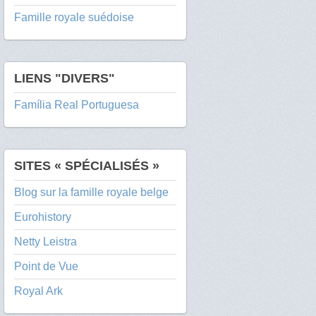
Famille royale suédoise
LIENS "DIVERS"
Família Real Portuguesa
SITES « SPÉCIALISÉS »
Blog sur la famille royale belge
Eurohistory
Netty Leistra
Point de Vue
Royal Ark