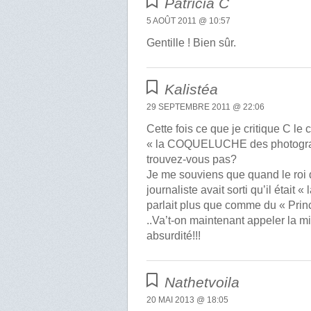
Patricia C
5 AOÛT 2011 @ 10:57
Gentille ! Bien sûr.
Kalistéa
29 SEPTEMBRE 2011 @ 22:06
Cette fois ce que je critique C l
« la COQUELUCHE des photograph
trouvez-vous pas?
Je me souviens que quand le roi d
journaliste avait sorti qu’il étai
parlait plus que comme du « Pri
..Va’t-on maintenant appeler la
absurdité!!!
Nathetvoila
20 MAI 2013 @ 18:05