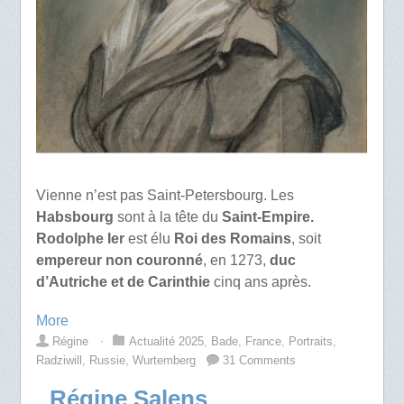
Vienne n’est pas Saint-Petersbourg. Les
Habsbourg
sont à la tête du
Saint-Empire.
Rodolphe Ier
est élu
Roi des Romains
, soit
empereur non couronné
, en 1273,
duc
d’Autriche et de Carinthie
cinq ans après.
More
Régine
⋅
Actualité 2025
,
Bade
,
France
,
Portraits
,
Radziwill
,
Russie
,
Wurtemberg
31 Comments
Régine Salens