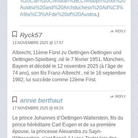
%20Carl%20Christian%3B,Christoph%20of%20
Austria%20and%20Archduchess%20Ad%C3%
A9la%C3%AFde%20of%20Austria
.)
REPLY
Ryck57
13 NOVEMBRE 2025 @ 17:57
Albrecht, 11ème Fürst zu Oettingen-Oettingen und
Oettingen-Spielberg ,né le 7 février 1951, München,
Bayern et décédé le 12 novembre 2025 (à l’âge de
74 ans), son fils Franz-Albrecht , né le 16 septembre
1982, lui succède comme 12ème First.
REPLY
annie berthaut
17 NOVEMBRE 2025 @ 09:24
Le prince Johannes d’Oettingen-Wallerstein, fils du
prince héréditaire Carl Eugen et de sa première
épouse, la princesse Alexandra zu Sayn-