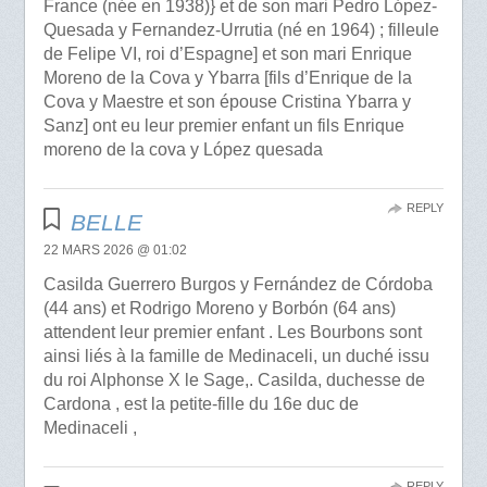
France (née en 1938)} et de son mari Pedro López-
Quesada y Fernandez-Urrutia (né en 1964) ; filleule
de Felipe VI, roi d’Espagne] et son mari Enrique
Moreno de la Cova y Ybarra [fils d’Enrique de la
Cova y Maestre et son épouse Cristina Ybarra y
Sanz] ont eu leur premier enfant un fils Enrique
moreno de la cova y López quesada
REPLY
BELLE
22 MARS 2026 @ 01:02
Casilda Guerrero Burgos y Fernández de Córdoba
(44 ans) et Rodrigo Moreno y Borbón (64 ans)
attendent leur premier enfant . Les Bourbons sont
ainsi liés à la famille de Medinaceli, un duché issu
du roi Alphonse X le Sage,. Casilda, duchesse de
Cardona , est la petite-fille du 16e duc de
Medinaceli ,
REPLY