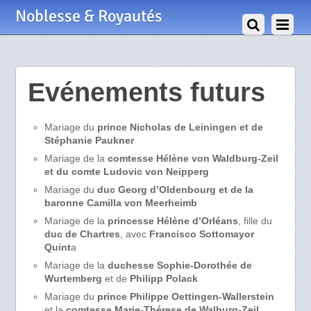
Noblesse & Royautés
Evénements futurs
Mariage du
prince Nicholas de Leiningen et de
Stéphanie Paukner
Mariage de la
comtesse Hélène von Waldburg-Zeil
et du comte Ludovic von Neipperg
Mariage du
duc Georg d’Oldenbourg et de
la
baronne Camilla von Meerheimb
Mariage de la
princesse Hélène d’Orléans
, fille du
duc de Chartres
, avec
Francisco Sottomayor
Quint
a
Mariage de la
duchesse Sophie-Dorothée de
Wurtemberg
et de
Philipp Polack
Mariage du
prince Philippe Oettingen-Wallerstein
et la
comtesse Marie-Thérese de Walburg-Zeil