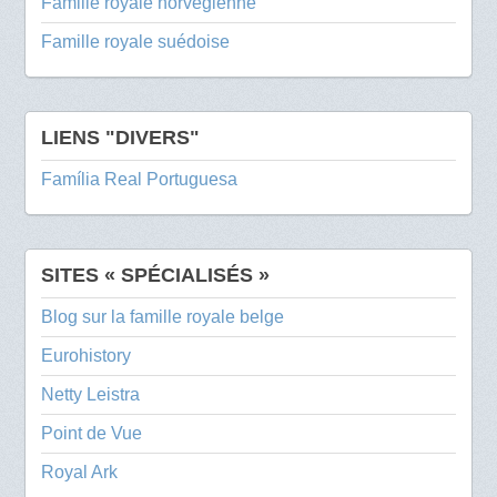
Famille royale norvégienne
Famille royale suédoise
LIENS "DIVERS"
Família Real Portuguesa
SITES « SPÉCIALISÉS »
Blog sur la famille royale belge
Eurohistory
Netty Leistra
Point de Vue
Royal Ark