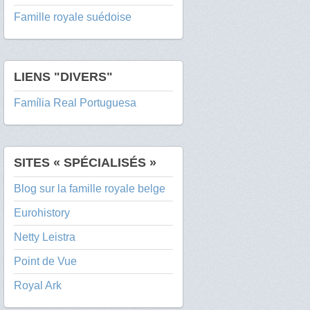
Famille royale suédoise
LIENS "DIVERS"
Família Real Portuguesa
SITES « SPÉCIALISÉS »
Blog sur la famille royale belge
Eurohistory
Netty Leistra
Point de Vue
Royal Ark