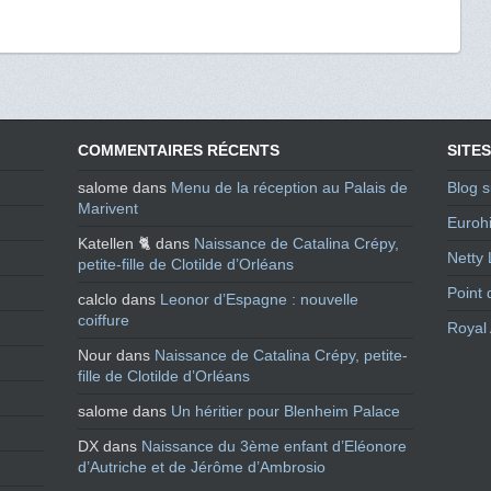
COMMENTAIRES RÉCENTS
SITES
salome
dans
Menu de la réception au Palais de
Blog s
Marivent
Eurohi
Katellen 🐈
dans
Naissance de Catalina Crépy,
Netty 
petite-fille de Clotilde d’Orléans
Point 
calclo
dans
Leonor d’Espagne : nouvelle
coiffure
Royal 
Nour
dans
Naissance de Catalina Crépy, petite-
fille de Clotilde d’Orléans
salome
dans
Un héritier pour Blenheim Palace
DX
dans
Naissance du 3ème enfant d’Eléonore
d’Autriche et de Jérôme d’Ambrosio