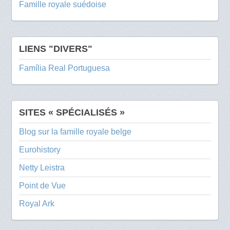
Famille royale suédoise
LIENS "DIVERS"
Família Real Portuguesa
SITES « SPÉCIALISÉS »
Blog sur la famille royale belge
Eurohistory
Netty Leistra
Point de Vue
Royal Ark