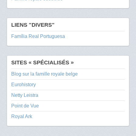
LIENS "DIVERS"
Família Real Portuguesa
SITES « SPÉCIALISÉS »
Blog sur la famille royale belge
Eurohistory
Netty Leistra
Point de Vue
Royal Ark