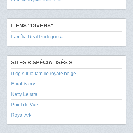
LIENS "DIVERS"
Família Real Portuguesa
SITES « SPÉCIALISÉS »
Blog sur la famille royale belge
Eurohistory
Netty Leistra
Point de Vue
Royal Ark