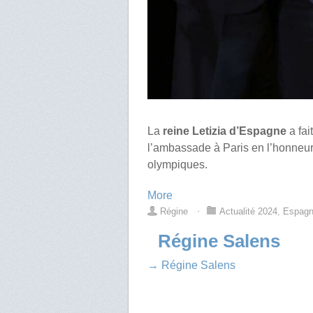
La
reine Letizia d’Espagne
a fai
l’ambassade à Paris en l’honneur
olympiques.
More
Régine
⋅
Actualité 2024
,
Espag
Régine Salens
→ Régine Salens