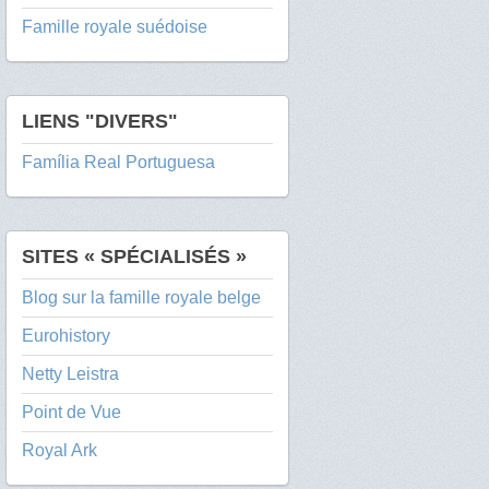
Famille royale suédoise
LIENS "DIVERS"
Família Real Portuguesa
SITES « SPÉCIALISÉS »
Blog sur la famille royale belge
Eurohistory
Netty Leistra
Point de Vue
Royal Ark