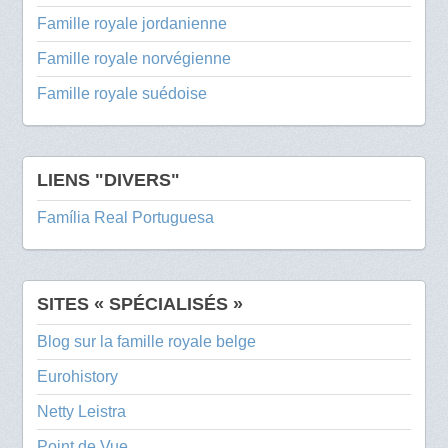
Famille royale jordanienne
Famille royale norvégienne
Famille royale suédoise
LIENS "DIVERS"
Família Real Portuguesa
SITES « SPÉCIALISÉS »
Blog sur la famille royale belge
Eurohistory
Netty Leistra
Point de Vue