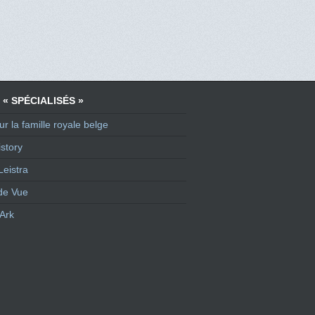
 « SPÉCIALISÉS »
ur la famille royale belge
story
Leistra
de Vue
Ark