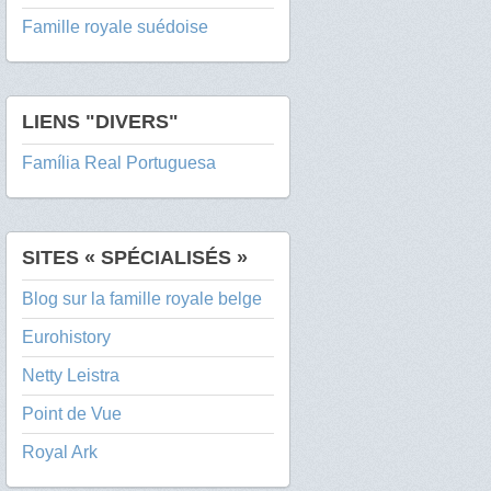
Famille royale suédoise
LIENS "DIVERS"
Família Real Portuguesa
SITES « SPÉCIALISÉS »
Blog sur la famille royale belge
Eurohistory
Netty Leistra
Point de Vue
Royal Ark