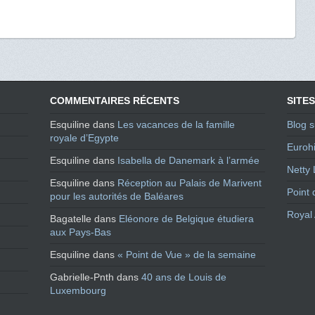
COMMENTAIRES RÉCENTS
SITES
Esquiline
dans
Les vacances de la famille
Blog s
royale d’Egypte
Eurohi
Esquiline
dans
Isabella de Danemark à l’armée
Netty 
Esquiline
dans
Réception au Palais de Marivent
Point 
pour les autorités de Baléares
Royal 
Bagatelle
dans
Eléonore de Belgique étudiera
aux Pays-Bas
Esquiline
dans
« Point de Vue » de la semaine
Gabrielle-Pnth
dans
40 ans de Louis de
Luxembourg