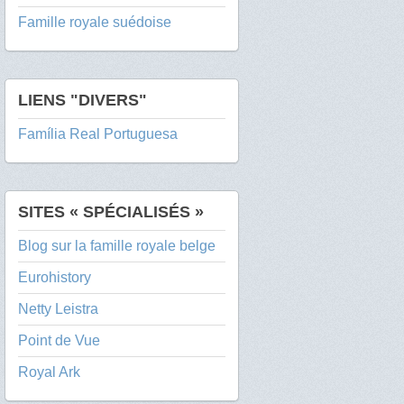
Famille royale suédoise
LIENS "DIVERS"
Família Real Portuguesa
SITES « SPÉCIALISÉS »
Blog sur la famille royale belge
Eurohistory
Netty Leistra
Point de Vue
Royal Ark