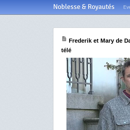
Noblesse & Royautés
Ev
Frederik et Mary de D
télé