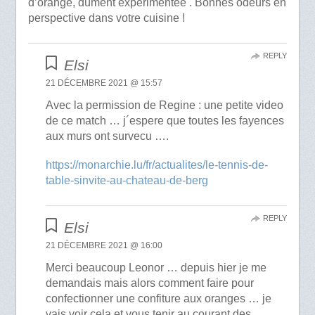
d’orange, dûment expérimentée . Bonnes odeurs en
perspective dans votre cuisine !
REPLY
Elsi
21 DÉCEMBRE 2021 @ 15:57
Avec la permission de Regine : une petite video
de ce match … j´espere que toutes les fayences
aux murs ont survecu ….
https://monarchie.lu/fr/actualites/le-tennis-de-
table-sinvite-au-chateau-de-berg
REPLY
Elsi
21 DÉCEMBRE 2021 @ 16:00
Merci beaucoup Leonor … depuis hier je me
demandais mais alors comment faire pour
confectionner une confiture aux oranges … je
vais voir cela et vous tenir au courant des