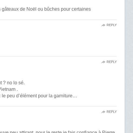
is gâteaux de Noël ou bûches pour certaines
REPLY
REPLY
t ? no lo sé.
Vietnam .
ec le peu d’élément pour la garniture…
REPLY
ouve peu attirant, pour le reste je fais confiance à Pierre