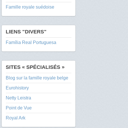
Famille royale suédoise
LIENS "DIVERS"
Família Real Portuguesa
SITES « SPÉCIALISÉS »
Blog sur la famille royale belge
Eurohistory
Netty Leistra
Point de Vue
Royal Ark