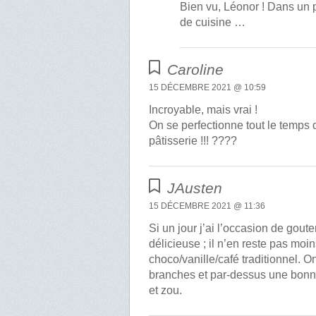
Bien vu, Léonor ! Dans un p
de cuisine …
Caroline
15 DÉCEMBRE 2021 @ 10:59
Incroyable, mais vrai !
On se perfectionne tout le temps d
pâtisserie !!! ????
JAusten
15 DÉCEMBRE 2021 @ 11:36
Si un jour j’ai l’occasion de goute
délicieuse ; il n’en reste pas moi
choco/vanille/café traditionnel. 
branches et par-dessus une bonne 
et zou.