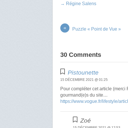
→ Régine Salens
«
Puzzle « Point de Vue »
30 Comments
Pistounette
15 DÉCEMBRE 2021 @ 01:25
Pour compléter cet article (merci R
gourmand(e)s du site…
https://www.vogue.fr/lifestyle/ar
Zoé
15 DÉCEMBRE 2021 @ 12:53