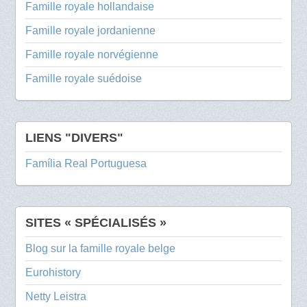
Famille royale hollandaise
Famille royale jordanienne
Famille royale norvégienne
Famille royale suédoise
LIENS "DIVERS"
Família Real Portuguesa
SITES « SPÉCIALISÉS »
Blog sur la famille royale belge
Eurohistory
Netty Leistra