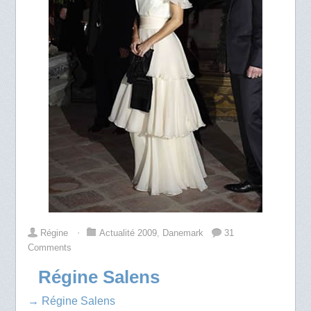
Régine
⋅
Actualité 2009
,
Danemark
31
Comments
Régine Salens
→ Régine Salens