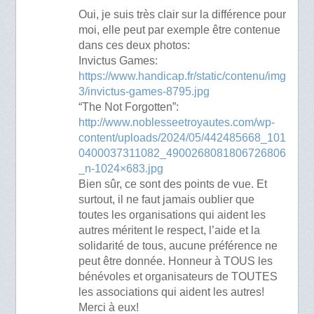
Oui, je suis très clair sur la différence pour
moi, elle peut par exemple être contenue
dans ces deux photos:
Invictus Games:
https://www.handicap.fr/static/contenu/img
3/invictus-games-8795.jpg
“The Not Forgotten”:
http://www.noblesseetroyautes.com/wp-
content/uploads/2024/05/442485668_101
0400037311082_4900268081806726806
_n-1024×683.jpg
Bien sûr, ce sont des points de vue. Et
surtout, il ne faut jamais oublier que
toutes les organisations qui aident les
autres méritent le respect, l’aide et la
solidarité de tous, aucune préférence ne
peut être donnée. Honneur à TOUS les
bénévoles et organisateurs de TOUTES
les associations qui aident les autres!
Merci à eux!