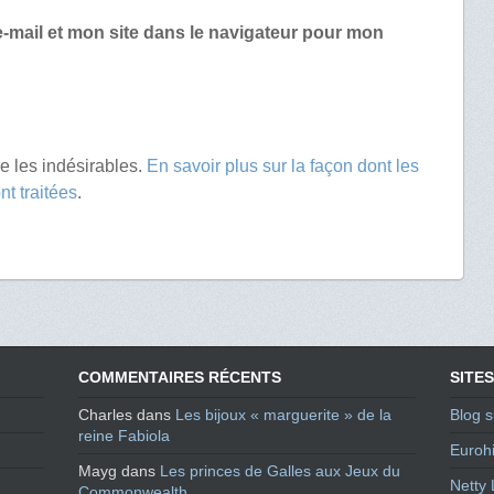
-mail et mon site dans le navigateur pour mon
re les indésirables.
En savoir plus sur la façon dont les
t traitées
.
COMMENTAIRES RÉCENTS
SITES
Charles
dans
Les bijoux « marguerite » de la
Blog s
reine Fabiola
Eurohi
Mayg
dans
Les princes de Galles aux Jeux du
Netty 
Commonwealth