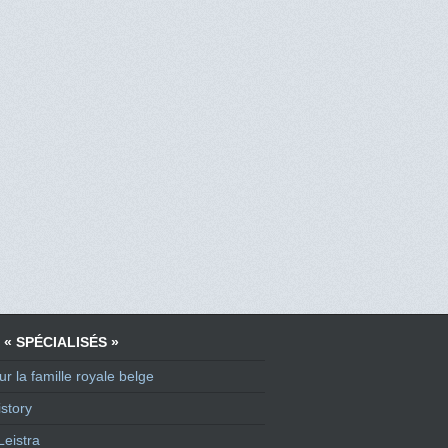
 « SPÉCIALISÉS »
ur la famille royale belge
story
Leistra