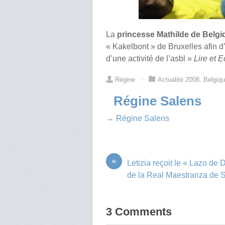
La
princesse Mathilde de Belg
« Kakelbont » de Bruxelles afin d
d’une activité de l’asbl »
Lire et E
Régine
⋅
Actualité 2008
,
Belgiq
Régine Salens
→ Régine Salens
«
Letizia reçoit le « Lazo de
de la Real Maestranza de S
3 Comments