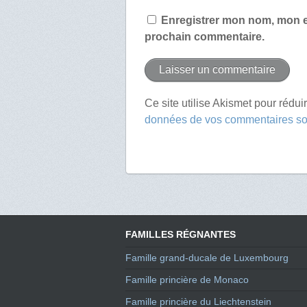
Enregistrer mon nom, mon e
prochain commentaire.
Ce site utilise Akismet pour rédui
données de vos commentaires son
FAMILLES RÉGNANTES
Famille grand-ducale de Luxembourg
Famille princière de Monaco
Famille princière du Liechtenstein