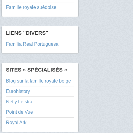
Famille royale suédoise
LIENS "DIVERS"
Família Real Portuguesa
SITES « SPÉCIALISÉS »
Blog sur la famille royale belge
Eurohistory
Netty Leistra
Point de Vue
Royal Ark