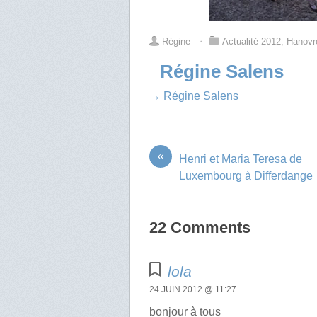
Régine
⋅
Actualité 2012
,
Hanovr
Régine Salens
→ Régine Salens
«
Henri et Maria Teresa de
Luxembourg à Differdange
22 Comments
lola
24 JUIN 2012 @ 11:27
bonjour à tous