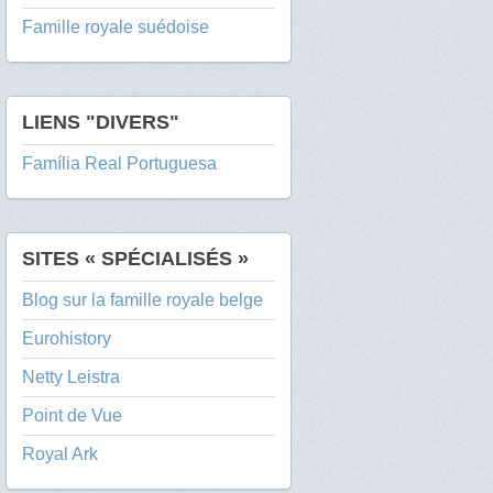
Famille royale suédoise
LIENS "DIVERS"
Família Real Portuguesa
SITES « SPÉCIALISÉS »
Blog sur la famille royale belge
Eurohistory
Netty Leistra
Point de Vue
Royal Ark