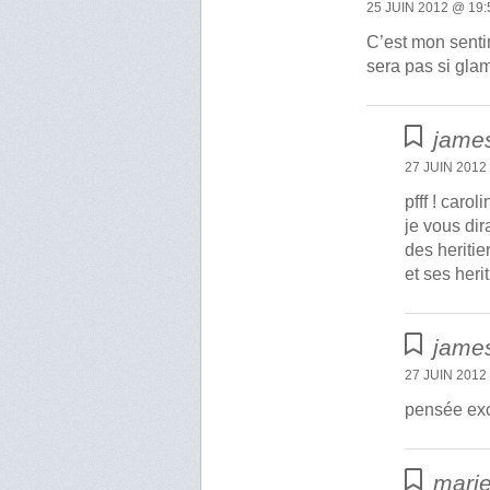
25 JUIN 2012 @ 19:
C’est mon senti
sera pas si gla
james
27 JUIN 2012
pfff ! car
je vous di
des heritie
et ses herit
james
27 JUIN 2012
pensée ex
marie