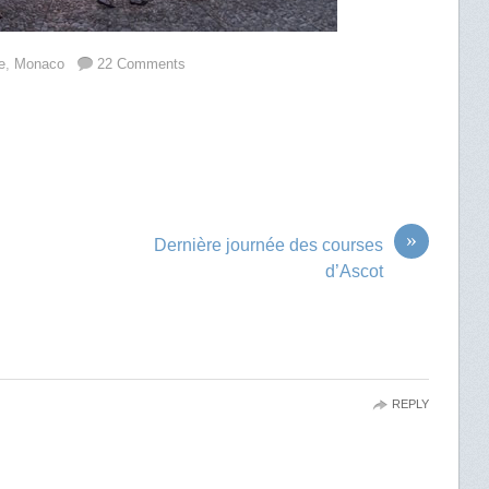
e
,
Monaco
22 Comments
»
Dernière journée des courses
d’Ascot
REPLY