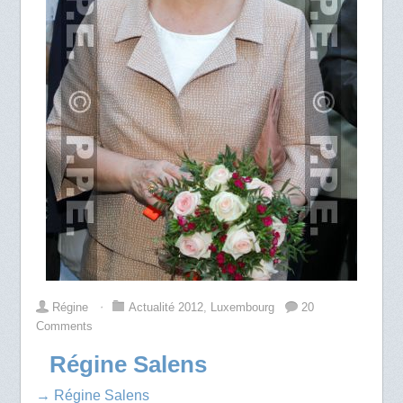
Régine
⋅
Actualité 2012
,
Luxembourg
20
Comments
Régine Salens
→ Régine Salens