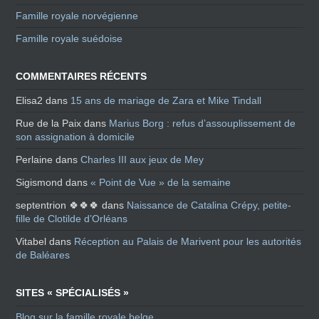
Famille royale norvégienne
Famille royale suédoise
COMMENTAIRES RÉCENTS
Elisa2
dans
15 ans de mariage de Zara et Mike Tindall
Rue de la Paix
dans
Marius Borg : refus d’assouplissement de
son assignation à domicile
Perlaine
dans
Charles III aux jeux de Mey
Sigismond
dans
« Point de Vue » de la semaine
septentrion 🍀🍀🍀
dans
Naissance de Catalina Crépy, petite-
fille de Clotilde d’Orléans
Vitabel
dans
Réception au Palais de Marivent pour les autorités
de Baléares
SITES « SPÉCIALISÉS »
Blog sur la famille royale belge