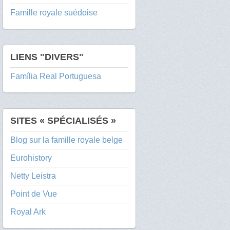
Famille royale suédoise
LIENS "DIVERS"
Família Real Portuguesa
SITES « SPÉCIALISÉS »
Blog sur la famille royale belge
Eurohistory
Netty Leistra
Point de Vue
Royal Ark