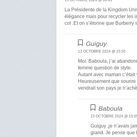
La Présidente de la Kingdom Unit
élégance mais pour recycler les i
col .Et on s’étonne que Burberry s
Guiguy
13 OCTOBRE 2024 @ 15:55
Moi, Baboula, j’ai abando
femme question de style.
Autant avec maman c’était vi
Heureusement que sourire n’
vendrait son pays je n’achè
Baboula
15 OCTOBRE 2024 @ 15:0
Guiguy ,je n’avais jam
grand. Je pense que l