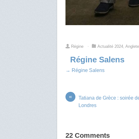
Régine
⋅
Actualité 2024
,
Anglete
Régine Salens
→ Régine Salens
«
Tatiana de Grèce : soirée d
Londres
22 Comments