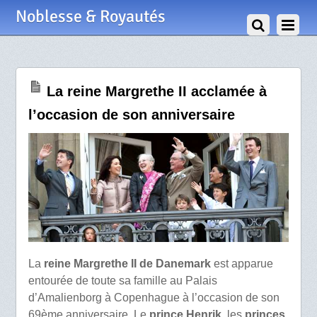
16 Avril 2009
Noblesse & Royautés
La reine Margrethe II acclamée à
l’occasion de son anniversaire
La
reine Margrethe II de Danemark
est apparue
entourée de toute sa famille au Palais
d’Amalienborg à Copenhague à l’occasion de son
69ème anniversaire. Le
prince Henrik
, les
princes