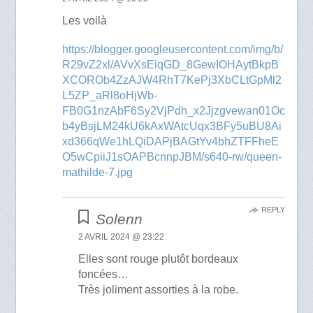
Les voilà
https://blogger.googleusercontent.com/img/b/
R29vZ2xl/AVvXsEiqGD_8GewIOHAytBkpB
XCOROb4ZzAJW4RhT7KePj3XbCLtGpMl2
L5ZP_aRl8oHjWb-
FB0G1nzAbF6Sy2VjPdh_x2Jjzgvewan01Oc
b4yBsjLM24kU6kAxWAtcUqx3BFy5uBU8Ai
xd366qWe1hLQiDAPjBAGtYv4bhZTFFheE
O5wCpiiJ1sOAPBcnnpJBM/s640-rw/queen-
mathilde-7.jpg
REPLY
Solenn
2 AVRIL 2024 @ 23:22
Elles sont rouge plutôt bordeaux
foncées…
Très joliment assorties à la robe.