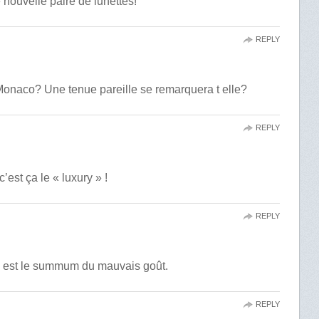
 nouvelle paire de lunettes!
REPLY
 Monaco? Une tenue pareille se remarquera t elle?
REPLY
c’est ça le « luxury » !
REPLY
i est le summum du mauvais goût.
REPLY