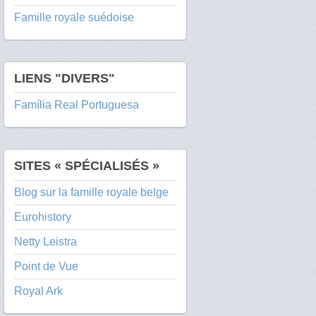
Famille royale suédoise
LIENS "DIVERS"
Família Real Portuguesa
SITES « SPÉCIALISÉS »
Blog sur la famille royale belge
Eurohistory
Netty Leistra
Point de Vue
Royal Ark