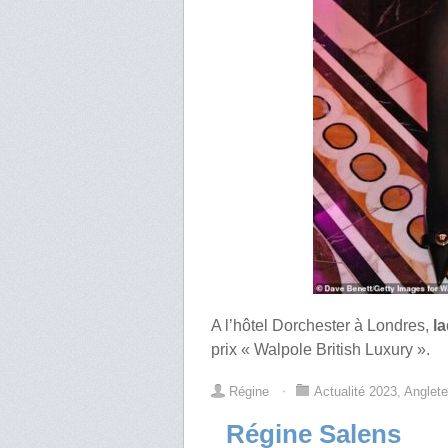
A l’hôtel Dorchester à Londres,
l
prix « Walpole British Luxury ».
Régine
⋅
Actualité 2023
,
Anglete
Régine Salens