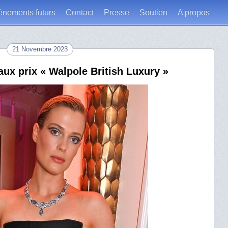
énements futurs
Contact
Presse
Soutien
A propos
21 Novembre 2023
ux prix « Walpole British Luxury »