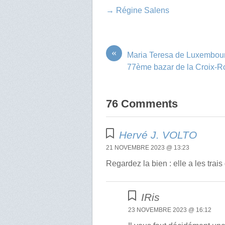
→ Régine Salens
«
Maria Teresa de Luxembou
77ème bazar de la Croix-
76 Comments
Hervé J. VOLTO
21 NOVEMBRE 2023 @ 13:23
Regardez la bien : elle a les trai
IRis
23 NOVEMBRE 2023 @ 16:12