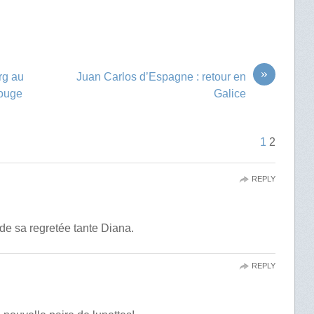
»
rg au
Juan Carlos d’Espagne : retour en
Rouge
Galice
1
2
REPLY
s de sa regretée tante Diana.
REPLY