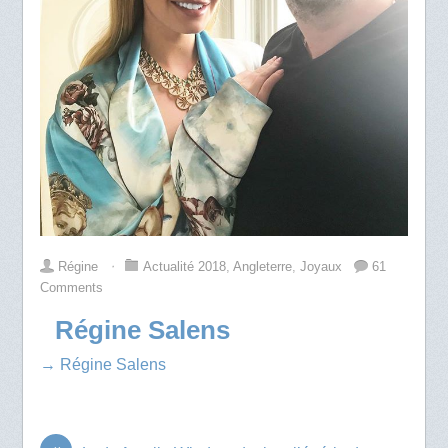
Régine
⋅
Actualité 2018
,
Angleterre
,
Joyaux
61
Comments
Régine Salens
→ Régine Salens
«