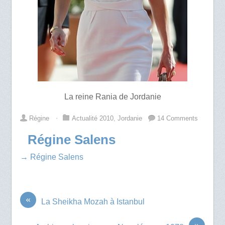
La reine Rania de Jordanie
Régine
⋅
Actualité 2010
,
Jordanie
14 Comments
Régine Salens
→ Régine Salens
«
La Sheikha Mozah à Istanbul
»