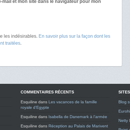
-mail et mon site dans le navigateur pour mon
re les indésirables.
En savoir plus sur la façon dont les
t traitées
.
COMMENTAIRES RÉCENTS
SITES
Esquiline
dans
Les vacances de la famille
Blog s
royale d’Egypte
Eurohi
Esquiline
dans
Isabella de Danemark à l’armée
Netty 
Esquiline
dans
Réception au Palais de Marivent
Point 