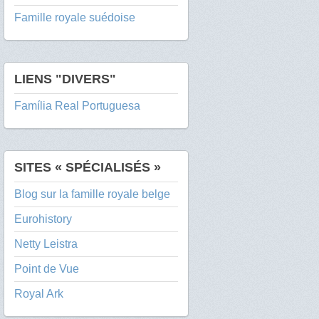
Famille royale suédoise
LIENS "DIVERS"
Família Real Portuguesa
SITES « SPÉCIALISÉS »
Blog sur la famille royale belge
Eurohistory
Netty Leistra
Point de Vue
Royal Ark