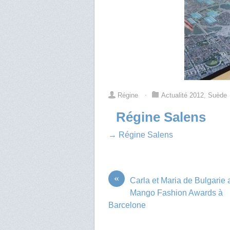
Régine
⋅
Actualité 2012
,
Suède
Régine Salens
→ Régine Salens
«
Carla et Maria de Bulgarie 
Mango Fashion Awards à
Barcelone