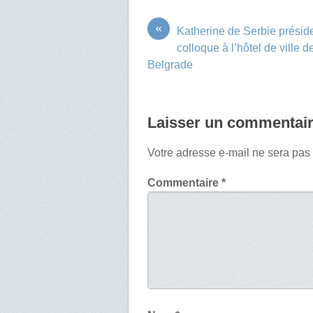
«
Katherine de Serbie présid
colloque à l’hôtel de ville d
Belgrade
Laisser un commentai
Votre adresse e-mail ne sera pas
Commentaire
*