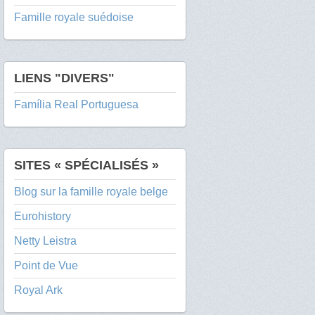
Famille royale suédoise
LIENS "DIVERS"
Família Real Portuguesa
SITES « SPÉCIALISÉS »
Blog sur la famille royale belge
Eurohistory
Netty Leistra
Point de Vue
Royal Ark