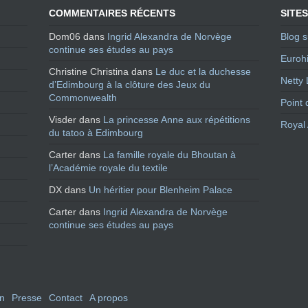
COMMENTAIRES RÉCENTS
SITES
Dom06
dans
Ingrid Alexandra de Norvège
Blog s
continue ses études au pays
Eurohi
Christine Christina
dans
Le duc et la duchesse
Netty 
d’Edimbourg à la clôture des Jeux du
Commonwealth
Point 
Visder
dans
La princesse Anne aux répétitions
Royal 
du tatoo à Edimbourg
Carter
dans
La famille royale du Bhoutan à
l’Académie royale du textile
DX
dans
Un héritier pour Blenheim Palace
Carter
dans
Ingrid Alexandra de Norvège
continue ses études au pays
en
Presse
Contact
A propos