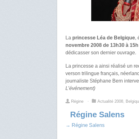
La
princesse Léa de Belgique
,
novembre 2008 de 13h30 à 15
dédicasser son dernier ouvrage.
La princesse a ainsi réalisé un re
verson trilingue français, néerlan
journaliste Stéphane Bern interve
L’événement)
Régine
⋅
Actualité 2008
,
Belgiq
Régine Salens
→ Régine Salens