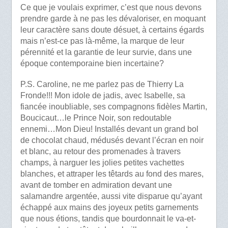
Ce que je voulais exprimer, c’est que nous devons
prendre garde à ne pas les dévaloriser, en moquant
leur caractère sans doute désuet, à certains égards
mais n’est-ce pas là-même, la marque de leur
pérennité et la garantie de leur survie, dans une
époque contemporaine bien incertaine?
P.S. Caroline, ne me parlez pas de Thierry La
Fronde!!! Mon idole de jadis, avec Isabelle, sa
fiancée inoubliable, ses compagnons fidèles Martin,
Boucicaut…le Prince Noir, son redoutable
ennemi…Mon Dieu! Installés devant un grand bol
de chocolat chaud, médusés devant l’écran en noir
et blanc, au retour des promenades à travers
champs, à narguer les jolies petites vachettes
blanches, et attraper les têtards au fond des mares,
avant de tomber en admiration devant une
salamandre argentée, aussi vite disparue qu’ayant
échappé aux mains des joyeux petits garnements
que nous étions, tandis que bourdonnait le va-et-