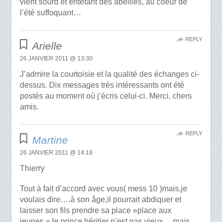
vient sourd et entêtant des abeilles, au coeur de
l’été suffoquant…
REPLY
Arielle
26 JANVIER 2011 @ 13:30
J’admire la courtoisie et la qualité des échanges ci-
dessus. Dix messages très intéressants ont été
postés au moment où j’écris celui-ci. Merci, chers
amis.
REPLY
Martine
26 JANVIER 2011 @ 14:18
Thierry
Tout à fait d’accord avec vous( mess 10 )mais,je
voulais dire….à son âge,il pourrait abdiquer et
laisser son fils prendre sa place »place aux
jeunes » le prince héritier n’est pas vieux….mais