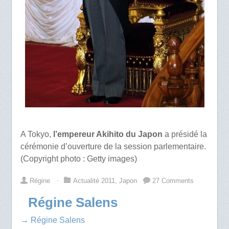
A Tokyo,
l’empereur Akihito du Japon
a présidé la
cérémonie d’ouverture de la session parlementaire.
(Copyright photo : Getty images)
Régine
⋅
Actualité 2011
,
Japon
27 Comments
Régine Salens
→ Régine Salens