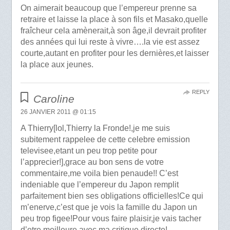
On aimerait beaucoup que l’empereur prenne sa
retraire et laisse la place à son fils et Masako,quelle
fraîcheur cela amènerait,à son âge,il devrait profiter
des années qui lui reste à vivre….la vie est assez
courte,autant en profiter pour les dernières,et laisser
la place aux jeunes.
REPLY
Caroline
26 JANVIER 2011 @ 01:15
A Thierry[lol,Thierry la Fronde!,je me suis
subitement rappelee de cette celebre emission
televisee,etant un peu trop petite pour
l’apprecier!],grace au bon sens de votre
commentaire,me voila bien penaude!! C’est
indeniable que l’empereur du Japon remplit
parfaitement bien ses obligations officielles!Ce qui
m’enerve,c’est que je vois la famille du Japon un
peu trop figee!Pour vous faire plaisir,je vais tacher
d’etre meilleure avec ma critique directe!