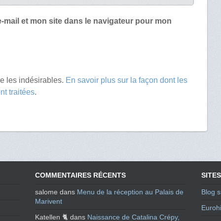
-mail et mon site dans le navigateur pour mon
re les indésirables.
En savoir plus sur la façon dont les
t traitées
.
COMMENTAIRES RÉCENTS
SITES
salome
dans
Menu de la réception au Palais de
Blog s
Marivent
Eurohi
Katellen 🐈
dans
Naissance de Catalina Crépy,