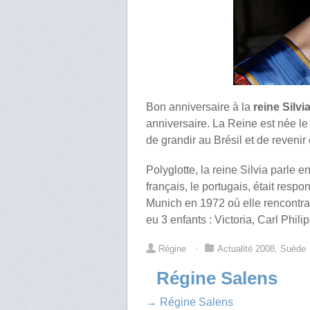
Bon anniversaire à la
reine Silv
anniversaire. La Reine est née 
de grandir au Brésil et de reveni
Polyglotte, la reine Silvia parle en
français, le portugais, était res
Munich en 1972 où elle rencontra
eu 3 enfants : Victoria, Carl Phili
Régine
⋅
Actualité 2008
,
Suède
Régine Salens
→ Régine Salens