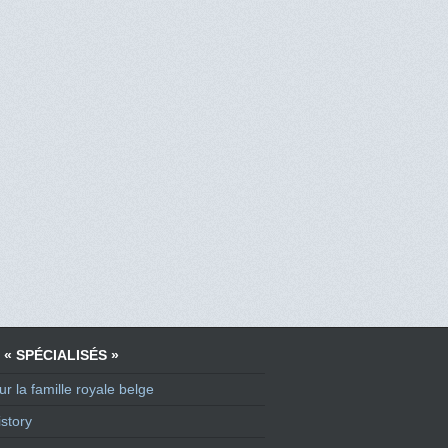
 « SPÉCIALISÉS »
ur la famille royale belge
story