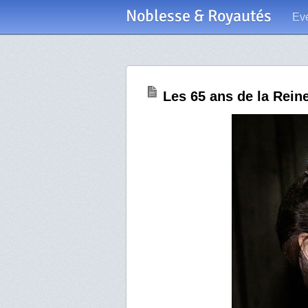
Noblesse & Royautés
Ev
Les 65 ans de la Rein