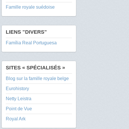
Famille royale suédoise
LIENS "DIVERS"
Família Real Portuguesa
SITES « SPÉCIALISÉS »
Blog sur la famille royale belge
Eurohistory
Netty Leistra
Point de Vue
Royal Ark